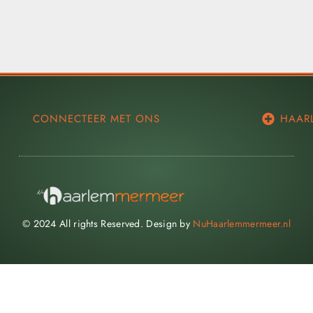
CONNECTEER MET ONS
HAAR
© 2024 All rights Reserved. Design by
NuHaarlemmermeer.nl