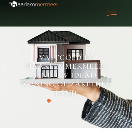
VASTGOED IN
HAARLEMMERMEER:
VIND UW IDEALE
WONING OF ZAKELIJKE
PAND
Januari 11, 2024