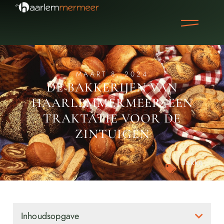
MAART 8, 2024
DE BAKKERIJEN VAN
HAARLEMMERMEER: EEN
TRAKTATIE VOOR DE
ZINTUIGEN
Bakke
rij
Inhoudsopgave