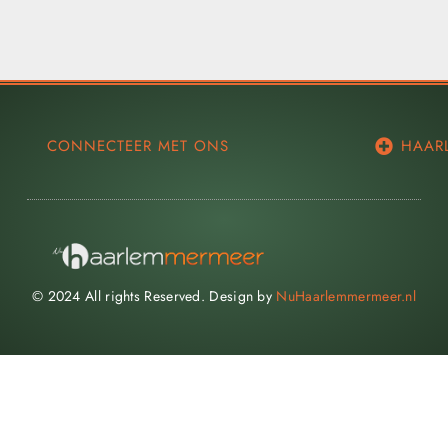
CONNECTEER MET ONS
HAAR
© 2024 All rights Reserved. Design by
NuHaarlemmermeer.nl