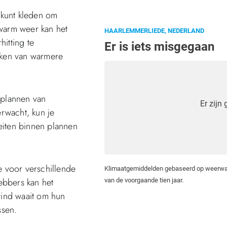
e kunt kleden om
 warm weer kan het
itting te
kken van warmere
 plannen van
erwacht, kun je
eiten binnen plannen
e voor verschillende
hebbers kan het
wind waait om hun
ssen.