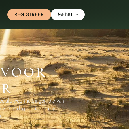
REGISTREER
MENU
 VOOR
ER
eciale weermeldingen die van
van je dag, zodat je altijd
t.