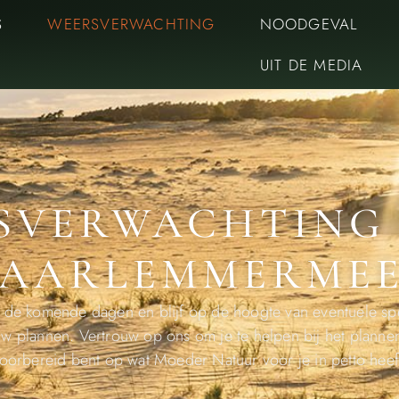
S
WEERSVERWACHTING
NOODGEVAL
UIT DE MEDIA
SVERWACHTING
AARLEMMERME
r de komende dagen en blijf op de hoogte van eventuele sp
w plannen. Vertrouw op ons om je te helpen bij het plannen 
oorbereid bent op wat Moeder Natuur voor je in petto heef