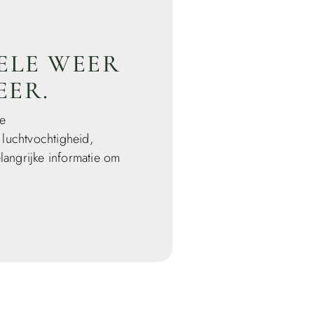
ELE WEER
ER.
e
luchtvochtigheid,
langrijke informatie om