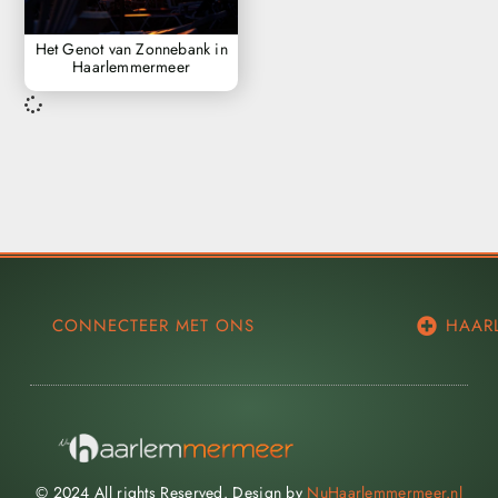
Het Genot van Zonnebank in
Haarlemmermeer
CONNECTEER MET ONS
HAAR
© 2024 All rights Reserved. Design by
NuHaarlemmermeer.nl