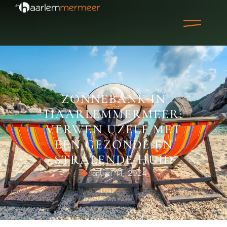
ZONNEBANK IN
HAARLEMMERMEER:
VERWEN UZELF MET
EEN GEZONDE EN
STRALENDE HUID
Januari 11, 2024