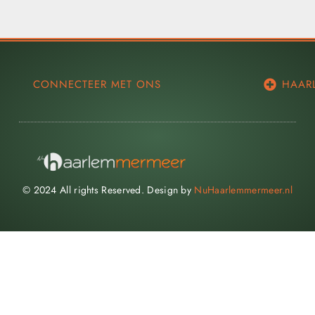
CONNECTEER MET ONS
HAAR
© 2024 All rights Reserved. Design by
NuHaarlemmermeer.nl