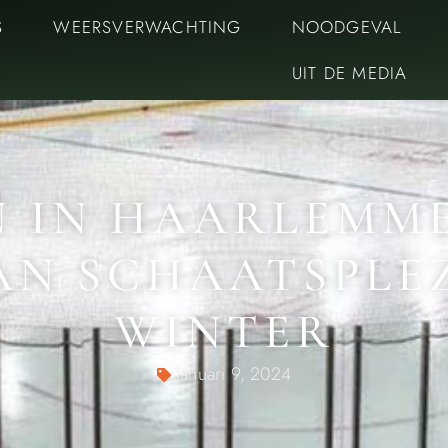
S
WEERSVERWACHTING
NOODGEVAL
UIT DE MEDIA
N IN HAARLEMM
AN SCHAATSPLEZ
WINTER
Januari 9, 2024