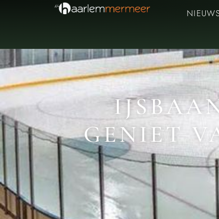
NIEUW
IJSBAA
GENIET V