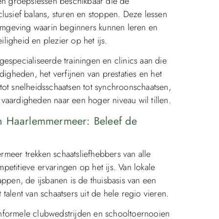
 en groepslessen beschikbaar die de
lusief balans, sturen en stoppen. Deze lessen
mgeving waarin beginners kunnen leren en
igheid en plezier op het ijs.
especialiseerde trainingen en clinics aan die
digheden, het verfijnen van prestaties en het
tot snelheidsschaatsen tot synchroonschaatsen,
n vaardigheden naar een hoger niveau wil tillen.
n Haarlemmermeer: Beleef de
meer trekken schaatsliefhebbers van alle
etitieve ervaringen op het ijs. Van lokale
appen, de ijsbanen is de thuisbasis van een
alent van schaatsers uit de hele regio vieren.
nformele clubwedstrijden en schooltoernooien