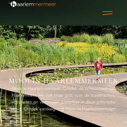
MOOI IN HAARLEMMERMEER
Mooi in Haarlemmermeer, Ontdek de schoonheid van
Haarlemmermeer met onze gids voor de topattracties,
activiteiten en verborgen juweeltjes in deze pittoreske
regio. Ontdek vandaag nog Mooi in Haarlemmermeer!