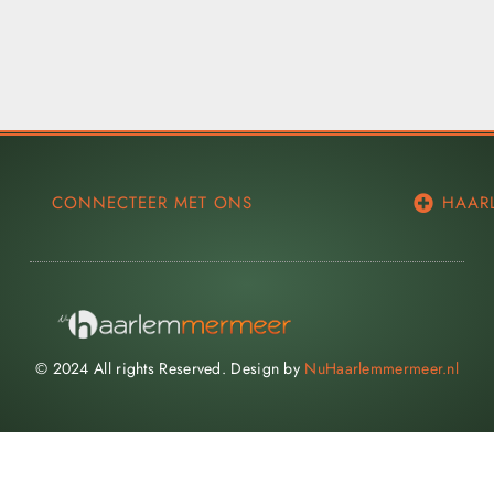
CONNECTEER MET ONS
HAAR
© 2024 All rights Reserved. Design by
NuHaarlemmermeer.nl