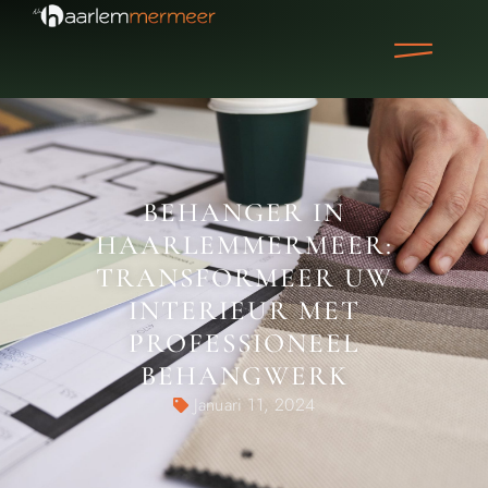
BEHANGER IN
HAARLEMMERMEER:
TRANSFORMEER UW
INTERIEUR MET
PROFESSIONEEL
BEHANGWERK
Januari 11, 2024