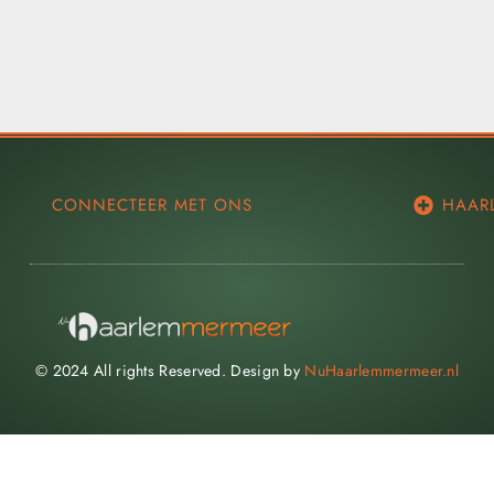
CONNECTEER MET ONS
HAAR
© 2024 All rights Reserved. Design by
NuHaarlemmermeer.nl