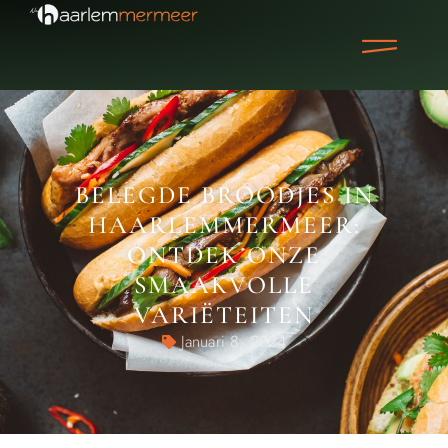
BELEGDE BROODJES IN
HAARLEMMERMEER:
ONTDEK ONZE
SMAAKVOLLE
VARIËTEITEN
Januari 8, 2024