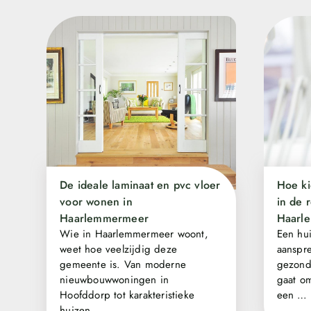
De ideale laminaat en pvc vloer
Hoe ki
voor wonen in
in de 
Haarlemmermeer
Haarl
Wie in Haarlemmermeer woont,
Een hui
weet hoe veelzijdig deze
aanspre
gemeente is. Van moderne
gezond
nieuwbouwwoningen in
gaat om
Hoofddorp tot karakteristieke
een …
huizen …