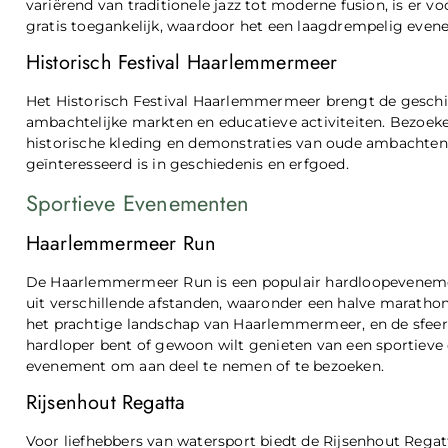
variërend van traditionele jazz tot moderne fusion, is er vo
gratis toegankelijk, waardoor het een laagdrempelig evene
Historisch Festival Haarlemmermeer
Het Historisch Festival Haarlemmermeer brengt de geschi
ambachtelijke markten en educatieve activiteiten. Bezoe
historische kleding en demonstraties van oude ambachten. D
geïnteresseerd is in geschiedenis en erfgoed.
Sportieve Evenementen
Haarlemmermeer Run
De Haarlemmermeer Run is een populair hardloopevenement
uit verschillende afstanden, waaronder een halve marathon
het prachtige landschap van Haarlemmermeer, en de sfeer is
hardloper bent of gewoon wilt genieten van een sportieve
evenement om aan deel te nemen of te bezoeken.
Rijsenhout Regatta
Voor liefhebbers van watersport biedt de Rijsenhout Regatt