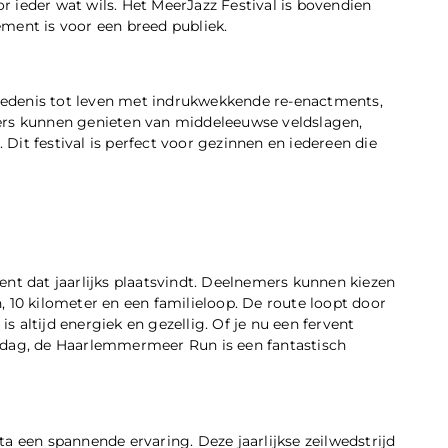
or ieder wat wils. Het MeerJazz Festival is bovendien
ment is voor een breed publiek.
edenis tot leven met indrukwekkende re-enactments,
kers kunnen genieten van middeleeuwse veldslagen,
it festival is perfect voor gezinnen en iedereen die
 dat jaarlijks plaatsvindt. Deelnemers kunnen kiezen
, 10 kilometer en een familieloop. De route loopt door
 altijd energiek en gezellig. Of je nu een fervent
 dag, de Haarlemmermeer Run is een fantastisch
a een spannende ervaring. Deze jaarlijkse zeilwedstrijd