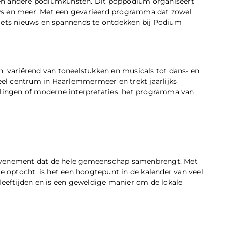
 en andere podiumkunsten. Dit poppodium organiseert
ws en meer. Met een gevarieerd programma dat zowel
 iets nieuws en spannends te ontdekken bij Podium
n, variërend van toneelstukken en musicals tot dans- en
reel centrum in Haarlemmermeer en trekt jaarlijks
ellingen of moderne interpretaties, het programma van
 evenement dat de hele gemeenschap samenbrengt. Met
te optocht, is het een hoogtepunt in de kalender van veel
leeftijden en is een geweldige manier om de lokale