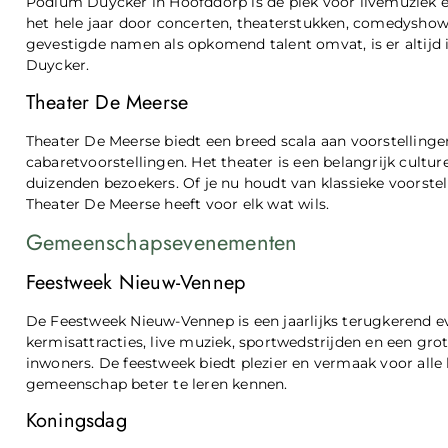
Podium Duycker in Hoofddorp is dé plek voor livemuziek
het hele jaar door concerten, theaterstukken, comedysho
gevestigde namen als opkomend talent omvat, is er altijd
Duycker.
Theater De Meerse
Theater De Meerse biedt een breed scala aan voorstellinge
cabaretvoorstellingen. Het theater is een belangrijk cultu
duizenden bezoekers. Of je nu houdt van klassieke voorst
Theater De Meerse heeft voor elk wat wils.
Gemeenschapsevenementen
Feestweek Nieuw-Vennep
De Feestweek Nieuw-Vennep is een jaarlijks terugkerend
kermisattracties, live muziek, sportwedstrijden en een gro
inwoners. De feestweek biedt plezier en vermaak voor alle 
gemeenschap beter te leren kennen.
Koningsdag