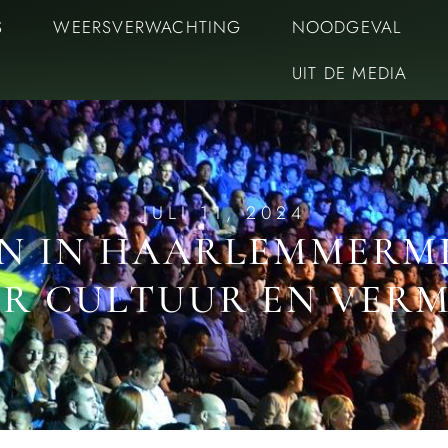
S
WEERSVERWACHTING
NOODGEVAL
UIT DE MEDIA
JULI 11, 2024
N IN HAARLEMMERMEE
R CULTUUR EN VER