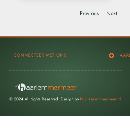
Previous
Next
CONNECTEER MET ONS
HAAR
© 2024 All rights Reserved. Design by
NuHaarlemmermeer.nl