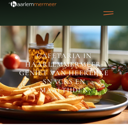
CAFETARIA IN
HAARLEMMERMEER:
GENIET VAN HEERLIJKE
SNACKS EN
MAALTIJDEN
Januari 5, 2024