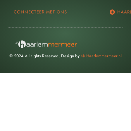
CONNECTEER MET ONS
HAAR
© 2024 All rights Reserved. Design by
NuHaarlemmermeer.nl