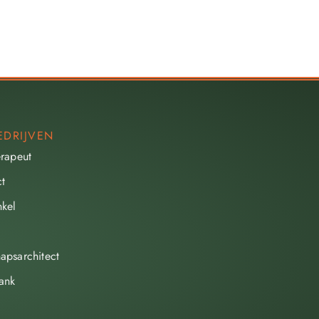
EDRIJVEN
erapeut
ct
kel
apsarchitect
ank