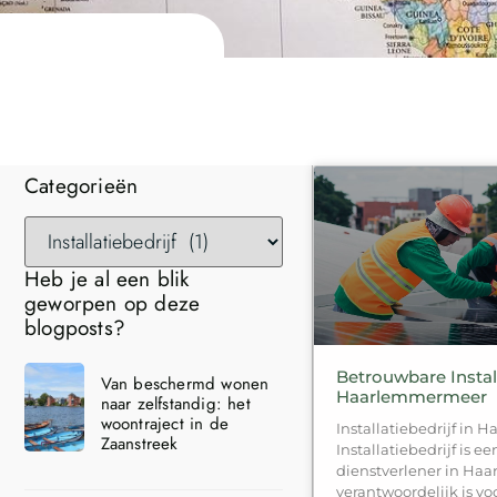
Categorieën
Heb je al een blik
geworpen op deze
blogposts?
Betrouwbare Install
Van beschermd wonen
Haarlemmermeer
naar zelfstandig: het
woontraject in de
Installatiebedrijf in
Zaanstreek
Installatiebedrijf is e
dienstverlener in Ha
verantwoordelijk is voo