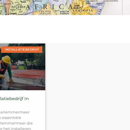
INSTALLATIEBEDRIJF
atiebedrijf In
 Haarlemmermeer
en essentiële
arlemmermeer die
r het installeren,