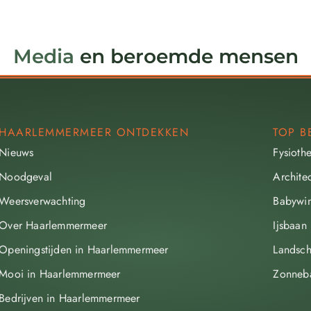
Media
en beroemde mensen
HAARLEMMERMEER ONTDEKKEN
TOP B
Nieuws
Fysioth
Noodgeval
Archite
Weersverwachting
Babywin
Over Haarlemmermeer
Ijsbaan
Openingstijden in Haarlemmermeer
Landsch
Mooi in Haarlemmermeer
Zonneb
Bedrijven in Haarlemmermeer