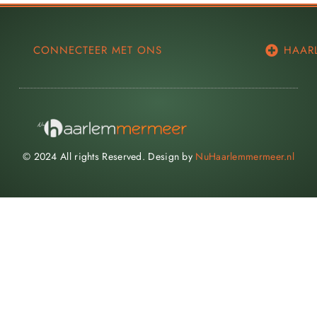
CONNECTEER MET ONS
HAAR
© 2024 All rights Reserved. Design by
NuHaarlemmermeer.nl