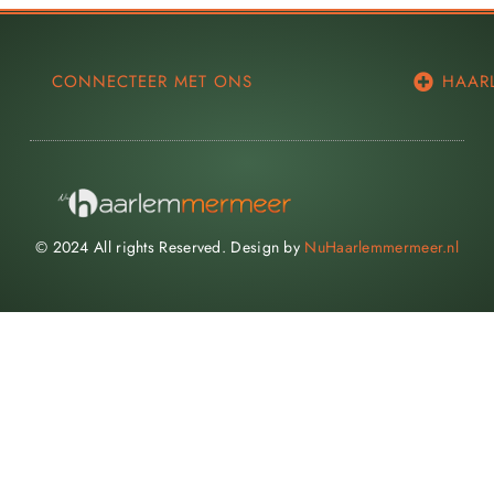
CONNECTEER MET ONS
HAAR
© 2024 All rights Reserved. Design by
NuHaarlemmermeer.nl