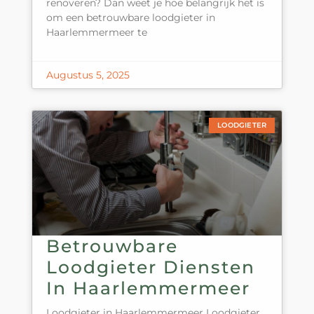
renoveren? Dan weet je hoe belangrijk het is
om een betrouwbare loodgieter in
Haarlemmermeer te
Augustus 5, 2025
LOODGIETER
Betrouwbare
Loodgieter Diensten
In Haarlemmermeer
Loodgieter in Haarlemmermeer Loodgieter