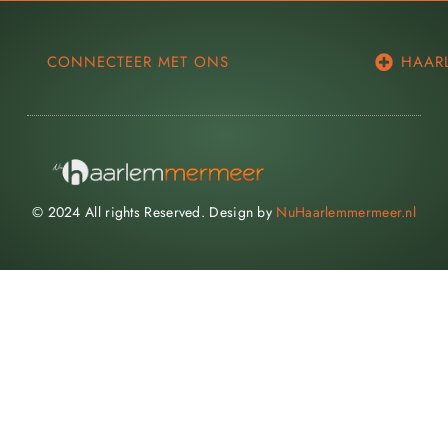
CONNECTEER MET ONS
HAAR
© 2024 All rights Reserved. Design by
NuHaarlemmermeer.nl