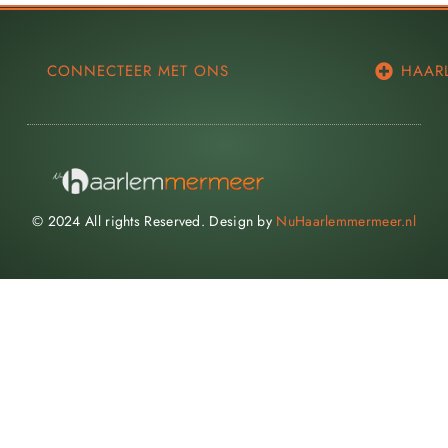
CONNECTEER MET ONS
HAAR
© 2024 All rights Reserved. Design by
NuHaarlemmermeer.nl