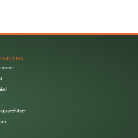
EDRIJVEN
erapeut
ct
kel
apsarchitect
ank