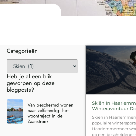
Categorieën
Heb je al een blik
geworpen op deze
blogposts?
Skiën In Haarlemm
Van beschermd wonen
Winteravontuur Dic
naar zelfstandig: het
woontraject in de
Skiën in Haarlemmerm
Zaanstreek
populaire wintersporta
Haarlemmermeer wordt
op een bescheidener 