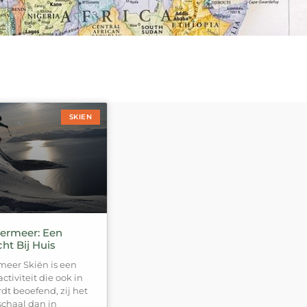
SKIEN
ermeer: Een
ht Bij Huis
eer Skiën is een
ctiviteit die ook in
 beoefend, zij het
schaal dan in