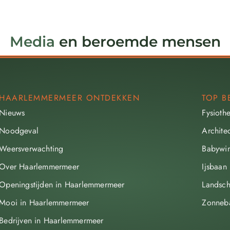
Media
en beroemde mensen
HAARLEMMERMEER ONTDEKKEN
TOP B
Nieuws
Fysioth
Noodgeval
Archite
Weersverwachting
Babywin
Over Haarlemmermeer
Ijsbaan
Openingstijden in Haarlemmermeer
Landsch
Mooi in Haarlemmermeer
Zonneb
Bedrijven in Haarlemmermeer