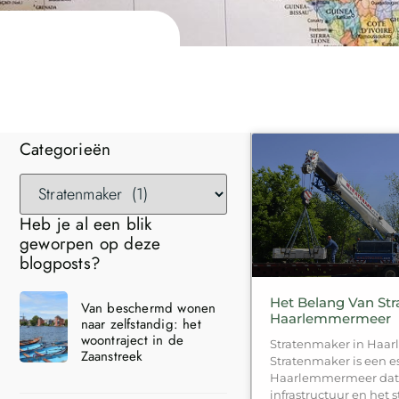
Categorieën
Heb je al een blik
geworpen op deze
blogposts?
Het Belang Van St
Van beschermd wonen
Haarlemmermeer
naar zelfstandig: het
woontraject in de
Stratenmaker in Ha
Zaanstreek
Stratenmaker is een e
Haarlemmermeer dat 
infrastructuur en het 