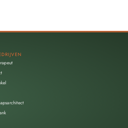
EDRIJVEN
erapeut
ct
kel
apsarchitect
ank