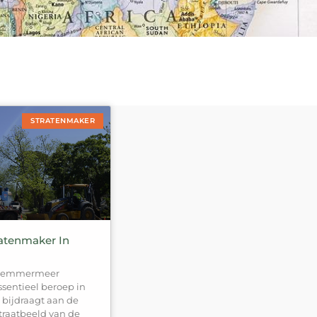
STRATENMAKER
ratenmaker In
arlemmermeer
ssentieel beroep in
bijdraagt aan de
straatbeeld van de