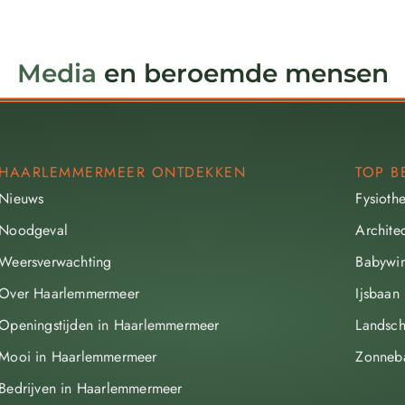
Media
en beroemde mensen
HAARLEMMERMEER ONTDEKKEN
TOP B
Nieuws
Fysioth
Noodgeval
Archite
Weersverwachting
Babywin
Over Haarlemmermeer
Ijsbaan
Openingstijden in Haarlemmermeer
Landsch
Mooi in Haarlemmermeer
Zonneb
Bedrijven in Haarlemmermeer