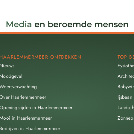
Media
en beroemde mensen
HAARLEMMERMEER ONTDEKKEN
TOP B
Nieuws
Fysioth
Noodgeval
Archite
Weersverwachting
Babywin
Over Haarlemmermeer
Ijsbaan
Openingstijden in Haarlemmermeer
Landsch
Mooi in Haarlemmermeer
Zonneb
Bedrijven in Haarlemmermeer