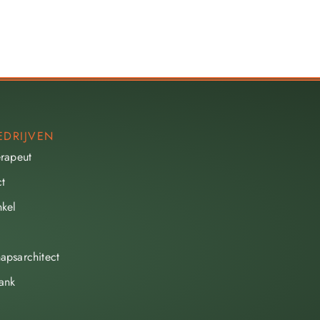
EDRIJVEN
erapeut
ct
kel
apsarchitect
ank