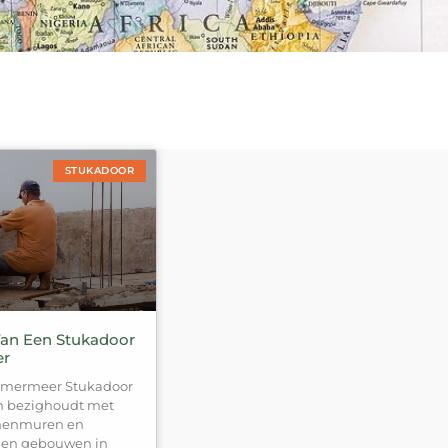
STUKADOOR
an Een Stukadoor
er
mmermeer Stukadoor
ch bezighoudt met
nnenmuren en
 en gebouwen in