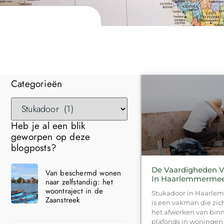
Categorieën
Heb je al een blik
geworpen op deze
blogposts?
De Vaardigheden V
Van beschermd wonen
In Haarlemmerme
naar zelfstandig: het
woontraject in de
Stukadoor in Haarle
Zaanstreek
is een vakman die zi
het afwerken van bi
plafonds in woningen