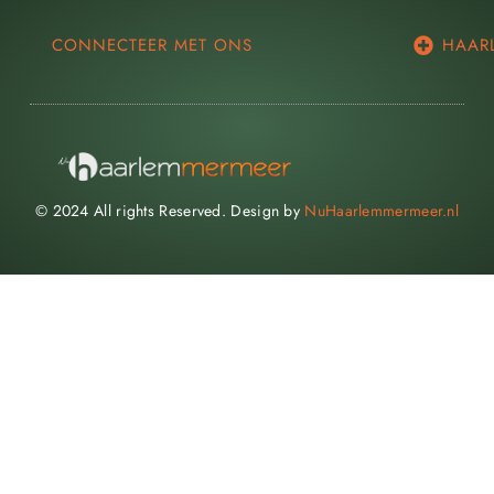
CONNECTEER MET ONS
HAAR
© 2024 All rights Reserved. Design by
NuHaarlemmermeer.nl