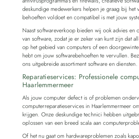
antivirusprogramma’s en firewalls, creatieve sof
deskundige medewerkers helpen je graag bij het v
behoeften voldoet en compatibel is met jouw sys
Naast softwareverkoop bieden wij ook advies en on
van software, zodat je er zeker van kunt zijn dat a
op het gebied van computers of een doorgewinterd
hebt om jouw softwarebehoeften te vervullen. Be
ons uitgebreide assortiment software en diensten.
Reparatieservices: Professionele comp
Haarlemmermeer
Als jouw computer defect is of problemen ondervi
computerreparatieservices in Haarlemmermeer om
krijgen. Onze deskundige technici hebben uitgebr
oplossen van een breed scala aan computerprob
Of het nu gaat om hardwareproblemen zoals kapot