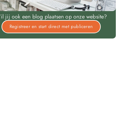
il jij ook een blog plaatsen op onze website?
Registreer en start direct met publiceren