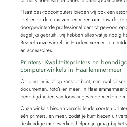
bij het vinden van de perfecte desktopcomputer di
Naast desktopcomputers bieden wij ook een assor
toetsenborden, muizen, en meer, om jouw desktop
doorgewinterde professional bent of gewoon op 
dagelijks gebruik, wij hebben alles wat je nodig 
Bezoek onze winkels in Haarlemmermeer en ontde
en accessoires.
Printers: Kwaliteitsprinters en benodi
computerwinkels in Haarlemmermeer
Of je nu thuis of op kantoor bent, een kwaliteitspr
documenten, foto’s en meer. In Haarlemmermeer b
benodigdheden van toonaangevende merken om aa
Onze winkels bieden verschillende soorten printers,
één printers, en meer, zodat je kunt kiezen uit ve
deskundige medewerkers helpen je graag bij het v