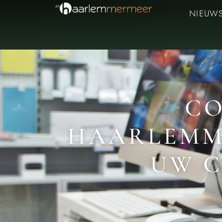
NIEUW
CO
HAARLEMME
UW 