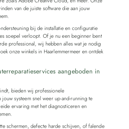
tware zoals Adobe Creative Cloud, en meer. Onze
inden van de juiste software die aan jouw
teem.
dersteuning bij de installatie en configuratie
lles soepel verloopt. Of je nu een beginner bent
e professional, wij hebben alles wat je nodig
zoek onze winkels in Haarlemmermeer en ontdek
uterreparatieservices aangeboden in
ndt, bieden wij professionele
 jouw systeem snel weer up-and-running te
eide ervaring met het diagnosticeren en
lemen.
te schermen, defecte harde schijven, of falende