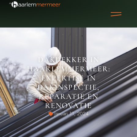
DAKDEKKER IN
HAARLEMMERMEER:
EXPERTISE IN
DAKINSPECTIE,
REPARATIE EN
RENOVATIE
Januari 11, 2024