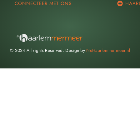
CONNECTEER MET ONS
HAAR
© 2024 All rights Reserved. Design by
NuHaarlemmermeer.nl