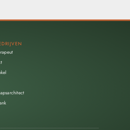
EDRIJVEN
erapeut
ct
kel
apsarchitect
ank