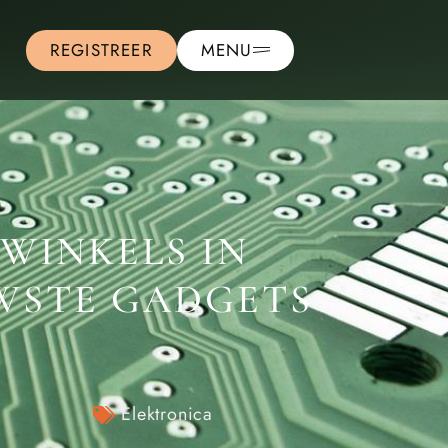
REGISTREER
MENU
WINKELS IN
WSTE GADGETS
Elektronica