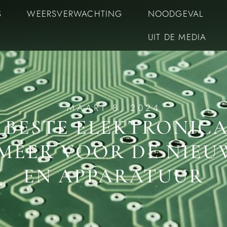
S
WEERSVERWACHTING
NOODGEVAL
UIT DE MEDIA
MAART 8, 2024
 BESTE ELEKTRONICA
EER VOOR DE NIEU
EN APPARATUUR