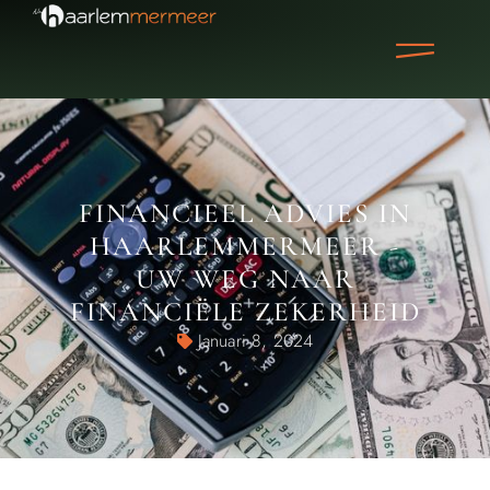
FINANCIEEL ADVIES IN
HAARLEMMERMEER -
UW WEG NAAR
FINANCIËLE ZEKERHEID
Januari 8, 2024