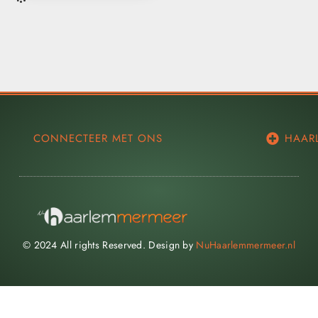
CONNECTEER MET ONS
HAAR
© 2024 All rights Reserved. Design by
NuHaarlemmermeer.nl