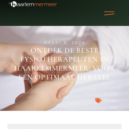
MAART 8, 2024
ONTDEK DE BESTE
FYSIOTHERAPEUTEN IN
HAARLEMMERMEER: VOOR
EEN OPTIMAAL HERSTEL
Fysiot
herap
eut