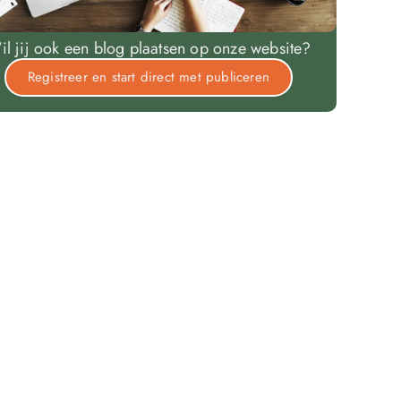
il jij ook een blog plaatsen op onze website?
Registreer en start direct met publiceren