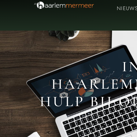
NIEUW
I
HAARLEMM
HULP BIJ 