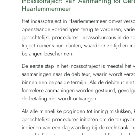
Incassotraject: Van Aanmaning tot Ger
Haarlemmermeer
Het incassotraject in Haarlemmermeer omvat ver
openstaande vorderingen terug te vorderen, variër
gerechtelijke procedures. Incassobureaus in de re
traject namens hun klanten, waardoor ze tijd en m
belangen beschermen.
De eerste stap in het incassotraject is meestal he
aanmaningen naar de debiteur, waarin wordt verz
binnen een bepaalde termijn. Als de debiteur nie
formelere aanmaningen worden gestuurd, gevolgd
de betaling niet wordt ontvangen.
Als alle minnelijke pogingen tot inning mislukken
gerechtelijke procedures initiëren om de terugvor
indienen van een dagvaarding bij de rechtbank, he