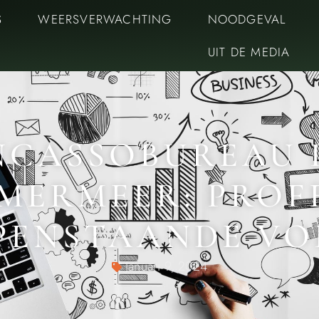
S
WEERSVERWACHTING
NOODGEVAL
UIT DE MEDIA
NCASSOBUREAU 
ERMEER: PROF
OPENSTAANDE V
Januari 9, 2024