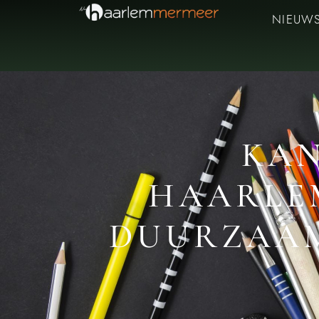
NIEUW
KAN
HAARLEM
DUURZAAM