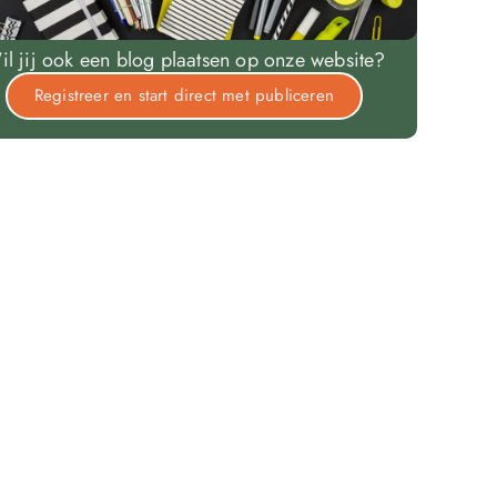
il jij ook een blog plaatsen op onze website?
Registreer en start direct met publiceren