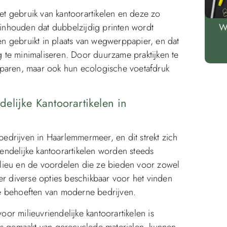
het gebruik van kantoorartikelen en deze zo
r inhouden dat dubbelzijdig printen wordt
W
n gebruikt in plaats van wegwerppapier, en dat
 te minimaliseren. Door duurzame praktijken te
sparen, maar ook hun ecologische voetafdruk
elijke Kantoorartikelen in
drijven in Haarlemmermeer, en dit strekt zich
riendelijke kantoorartikelen worden steeds
lieu en de voordelen die ze bieden voor zowel
er diverse opties beschikbaar voor het vinden
e behoeften van moderne bedrijven.
r milieuvriendelijke kantoorartikelen is
is gemaakt van gerecyclede materialen, kunnen