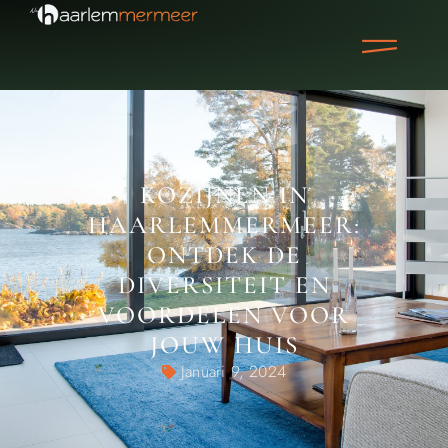
KOZIJNEN IN
HAARLEMMERMEER:
ONTDEK DE
DIVERSITEIT EN
VOORDELEN VOOR
JOUW HUIS
Januari 9, 2024