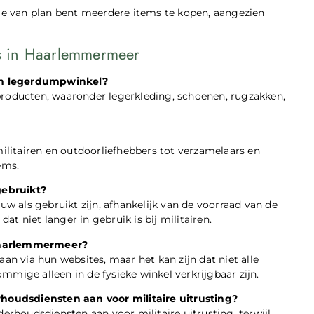
 je van plan bent meerdere items te kopen, aangezien
s in Haarlemmermeer
en legerdumpwinkel?
producten, waaronder legerkleding, schoenen, rugzakken,
litairen en outdoorliefhebbers tot verzamelaars en
ems.
gebruikt?
 als gebruikt zijn, afhankelijk van de voorraad van de
t niet langer in gebruik is bij militairen.
 Haarlemmermeer?
 via hun websites, maar het kan zijn dat niet alle
mmige alleen in de fysieke winkel verkrijgbaar zijn.
oudsdiensten aan voor militaire uitrusting?
houdsdiensten aan voor militaire uitrusting, terwijl