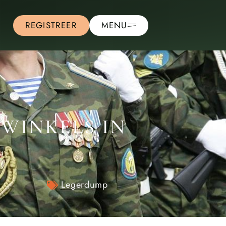
REGISTREER
MENU
WINKELS IN
Legerdump