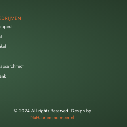
EDRIJVEN
erapeut
ct
kel
apsarchitect
ank
© 2024 All rights Reserved. Design by
NuHaarlemmermeer.nl