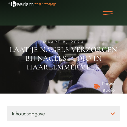
MAART 8, 2024
LAAT JE NAGELS VERZORGEN
BIJ NAGELSTUDIO IN
HAARLEMMERMEER
Nagel
studio
Inhoudsopgave