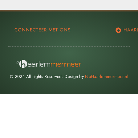
CONNECTEER MET ONS
HAAR
© 2024 All rights Reserved. Design by
NuHaarlemmermeer.nl