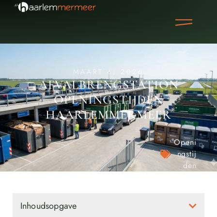
MAART 4, 2026
AFVALBRENGSTATION
OPENINGSTIJDEN
HAARLEMMERMEER
Openi
ngstij
den
Inhoudsopgave