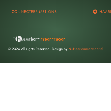
CONNECTEER MET ONS
HAAR
© 2024 All rights Reserved. Design by
NuHaarlemmermeer.nl