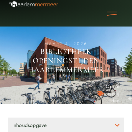
MAART 4, 2026
BIBLIOTHEEK
OPENINGSTIJDEN
HAARLEMMERMEER
Openi
ngstij
den
Inhoudsopgave