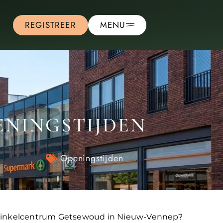
REGISTREER
MENU
NINGSTIJDEN
Openingstijden
n winkelcentrum Getsewoud in Nieuw-Vennep?