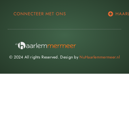
CONNECTEER MET ONS
HAAR
© 2024 All rights Reserved. Design by
NuHaarlemmermeer.nl