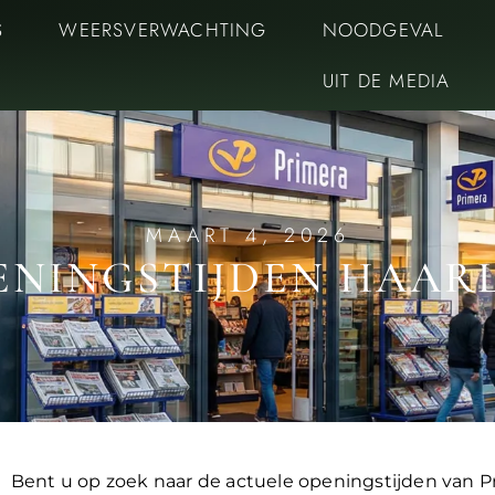
S
WEERSVERWACHTING
NOODGEVAL
UIT DE MEDIA
MAART 4, 2026
ENINGSTIJDEN HAA
Bent u op zoek naar de actuele openingstijden van 