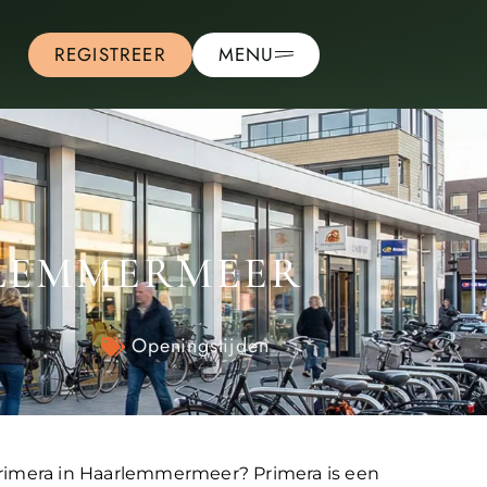
REGISTREER
MENU
RLEMMERMEER
Openingstijden
Primera in Haarlemmermeer? Primera is een