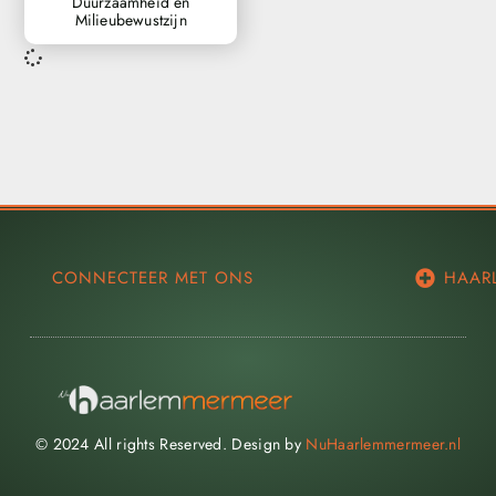
Duurzaamheid en
Milieubewustzijn
CONNECTEER MET ONS
HAAR
© 2024 All rights Reserved. Design by
NuHaarlemmermeer.nl