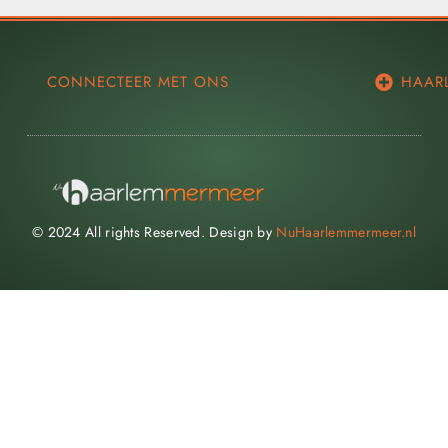
CONNECTEER MET ONS
HAAR
© 2024 All rights Reserved. Design by
NuHaarlemmermeer.nl