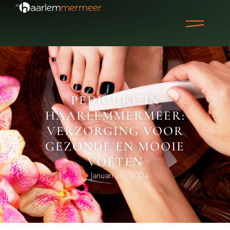
PEDICURE IN
HAARLEMMERMEER:
VERZORGING VOOR
GEZONDE EN MOOIE
VOETEN
Januari 10, 2024