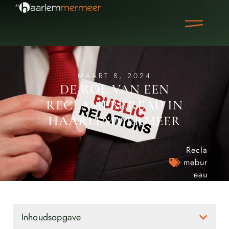
MAART 8, 2024
DE ROL VAN EEN
RECLAMEBUREAU IN
HAARLEMMERMEER
Recla
mebur
eau
Inhoudsopgave