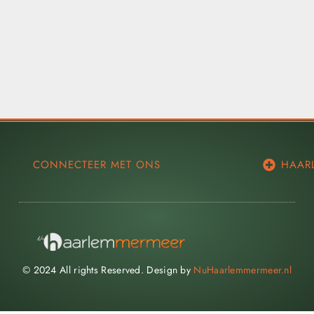
CONNECTEER MET ONS
HAAR
© 2024 All rights Reserved. Design by
NuHaarlemmermeer.nl