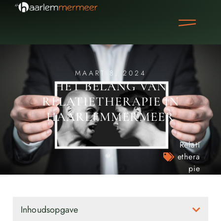
MAART 8, 2024
HET BELANG VAN
RELATIETHERAPIE IN
HAARLEMMERMEER
Relati
ethera
pie
Inhoudsopgave