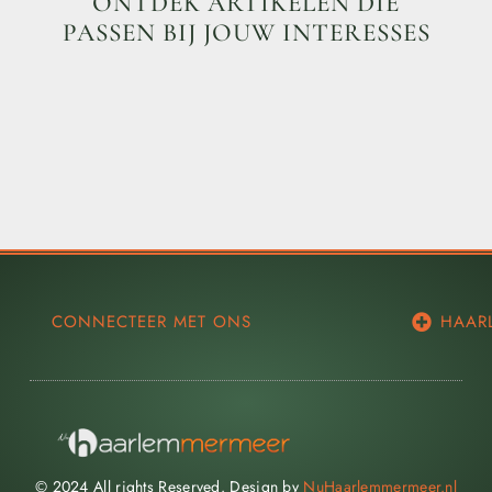
ONTDEK ARTIKELEN DIE
PASSEN BIJ JOUW INTERESSES
CONNECTEER MET ONS
HAAR
© 2024 All rights Reserved. Design by
NuHaarlemmermeer.nl