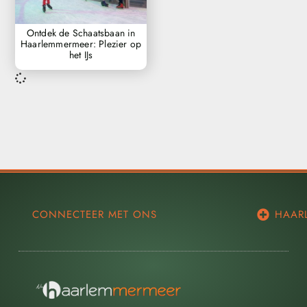
Ontdek de Schaatsbaan in
Haarlemmermeer: Plezier op
het IJs
CONNECTEER MET ONS
HAAR