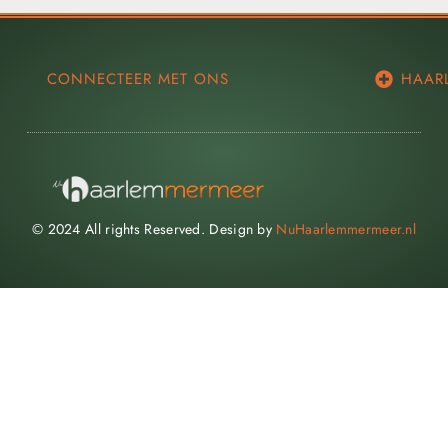
CONNECTEER MET ONS
HAAR
© 2024 All rights Reserved. Design by
NuHaarlemmermeer.nl