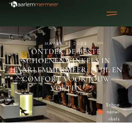
MAART 8, 2024
ONTDEK DE BESTE
SCHOENENWINKELS IN
HAARLEMMERMEER: STIJL EN
COMFORT VOOR JOUW
VOETEN
Schoe
nenwi
nkels