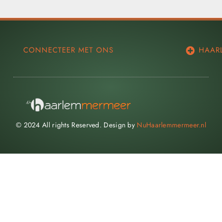
CONNECTEER MET ONS
HAAR
© 2024 All rights Reserved. Design by
NuHaarlemmermeer.nl