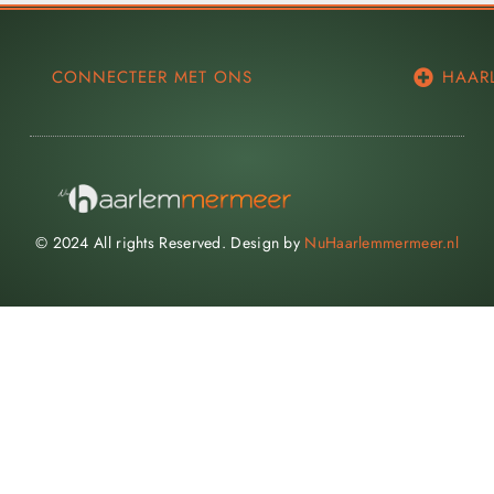
CONNECTEER MET ONS
HAAR
© 2024 All rights Reserved. Design by
NuHaarlemmermeer.nl