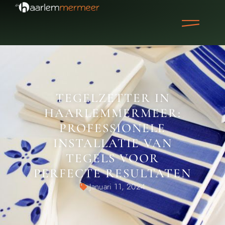
TEGELZETTER IN
HAARLEMMERMEER:
PROFESSIONELE
INSTALLATIE VAN
TEGELS VOOR
PERFECTE RESULTATEN
Januari 11, 2024