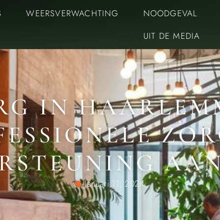
S
WEERSVERWACHTING
NOODGEVAL
UIT DE MEDIA
RG IN HAARLEM
FESSIONELE ZOR
RSTEUNING AAN
Januari 11, 2024