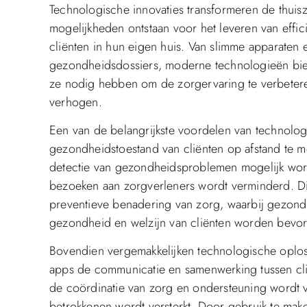
Technologische innovaties transformeren de thui
mogelijkheden ontstaan ​​voor het leveren van effi
cliënten in hun eigen huis. Van slimme apparaten e
gezondheidsdossiers, moderne technologieën bie
ze nodig hebben om de zorgervaring te verbeteren 
verhogen.
Een van de belangrijkste voordelen van technolog
gezondheidstoestand van cliënten op afstand te m
detectie van gezondheidsproblemen mogelijk word
bezoeken aan zorgverleners wordt verminderd. Dit
preventieve benadering van zorg, waarbij gezond
gezondheid en welzijn van cliënten worden bevo
Bovendien vergemakkelijken technologische oplo
apps de communicatie en samenwerking tussen cli
de coördinatie van zorg en ondersteuning wordt v
betrokkenen wordt versterkt. Door gebruik te maken