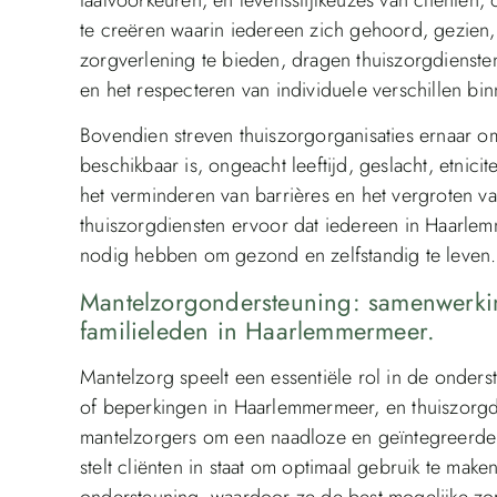
te creëren waarin iedereen zich gehoord, gezien,
zorgverlening te bieden, dragen thuiszorgdiensten 
en het respecteren van individuele verschillen b
Bovendien streven thuiszorgorganisaties ernaar o
beschikbaar is, ongeacht leeftijd, geslacht, etnici
het verminderen van barrières en het vergroten v
thuiszorgdiensten ervoor dat iedereen in Haarlem
nodig hebben om gezond en zelfstandig te leven.
Mantelzorgondersteuning: samenwerkin
familieleden in Haarlemmermeer.
Mantelzorg speelt een essentiële rol in de ond
of beperkingen in Haarlemmermeer, en thuiszorg
mantelzorgers om een ​​naadloze en geïntegreerd
stelt cliënten in staat om optimaal gebruik te ma
ondersteuning, waardoor ze de best mogelijke zo