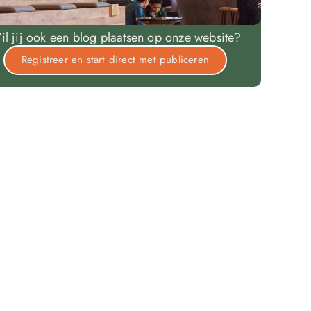
il jij ook een blog plaatsen op onze website?
Registreer en start direct met publiceren