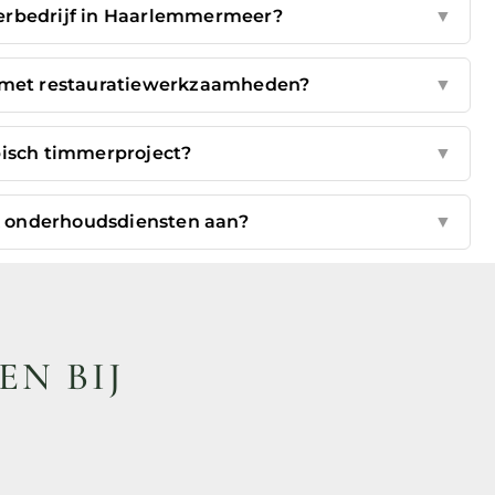
merbedrijf in Haarlemmermeer?
▼
 met restauratiewerkzaamheden?
▼
pisch timmerproject?
▼
 onderhoudsdiensten aan?
▼
EN BIJ