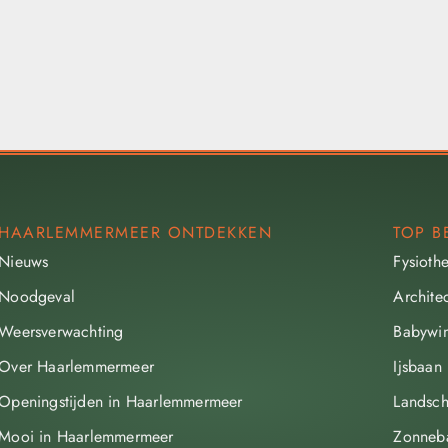
HAARLEMMERMEER ONTDEKKEN
TOP B
Nieuws
Fysioth
Noodgeval
Archite
Weersverwachting
Babywin
Over Haarlemmermeer
Ijsbaan
Openingstijden in Haarlemmermeer
Landsch
Mooi in Haarlemmermeer
Zonneb