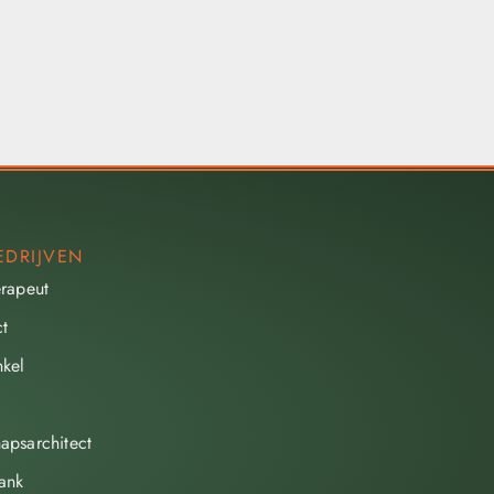
EDRIJVEN
erapeut
ct
kel
apsarchitect
ank