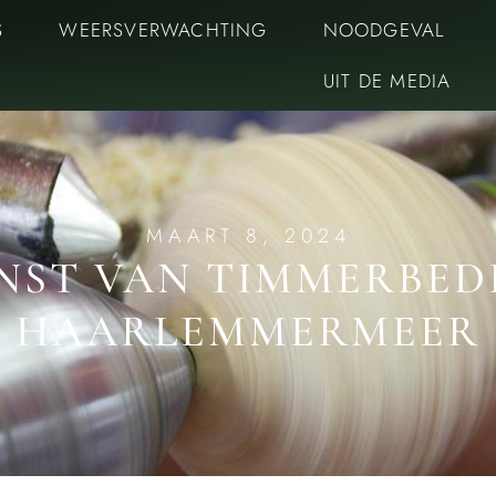
S
WEERSVERWACHTING
NOODGEVAL
UIT DE MEDIA
MAART 8, 2024
NST VAN TIMMERBEDR
HAARLEMMERMEER