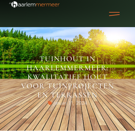
TUINHOUT IN
HAARLEMMERMEER:
KWALITATIEF HOUT
VOOR TUINPROJECTEN
EN TERRASSEN
Januari 11, 2024