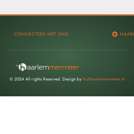
CONNECTEER MET ONS
HAAR
© 2024 All rights Reserved. Design by
NuHaarlemmermeer.nl