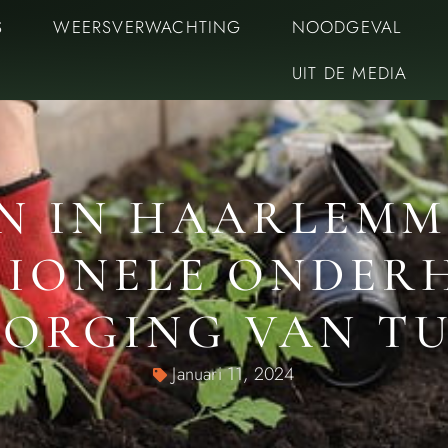
S
WEERSVERWACHTING
NOODGEVAL
UIT DE MEDIA
N IN HAARLEMM
SIONELE ONDER
ORGING VAN T
Januari 11, 2024