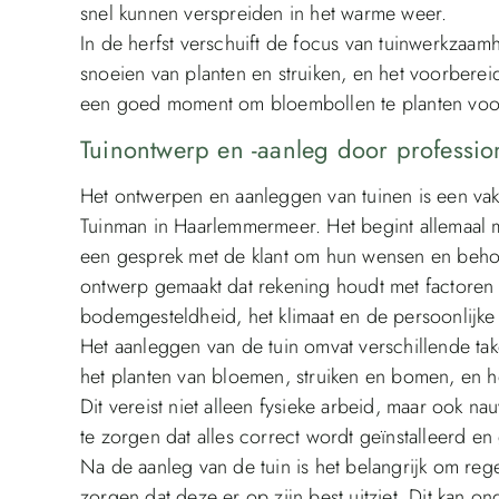
snel kunnen verspreiden in het warme weer.
In de herfst verschuift de focus van tuinwerkzaa
snoeien van planten en struiken, en het voorbere
een goed moment om bloembollen te planten voor e
Tuinontwerp en -aanleg door professi
Het ontwerpen en aanleggen van tuinen is een vak
Tuinman in Haarlemmermeer. Het begint allemaal 
een gesprek met de klant om hun wensen en behoe
ontwerp gemaakt dat rekening houdt met factoren z
bodemgesteldheid, het klimaat en de persoonlijke 
Het aanleggen van de tuin omvat verschillende t
het planten van bloemen, struiken en bomen, en het
Dit vereist niet alleen fysieke arbeid, maar ook 
te zorgen dat alles correct wordt geïnstalleerd en
Na de aanleg van de tuin is het belangrijk om re
zorgen dat deze er op zijn best uitziet. Dit kan 